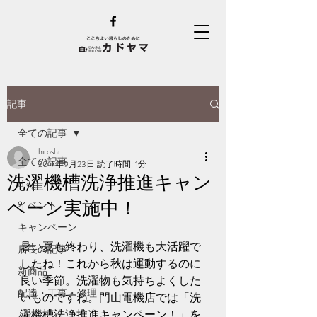
記事
全ての記事
hiroshi
全ての記事
2017年9月23日
読了時間: 1分
洗濯機槽洗浄推進キャン
Blog
ペーン実施中！
イベント
キャンペーン
暑い夏も終わり、洗濯機も大活躍で
店長の記事
したね！これから秋は運動するのに
新商品
良い季節。洗濯物も気持ちよくした
配達・工事・修理
いものですね。門山電機店では「洗
濯機槽洗浄推進キャンペーン！」を
パソコン