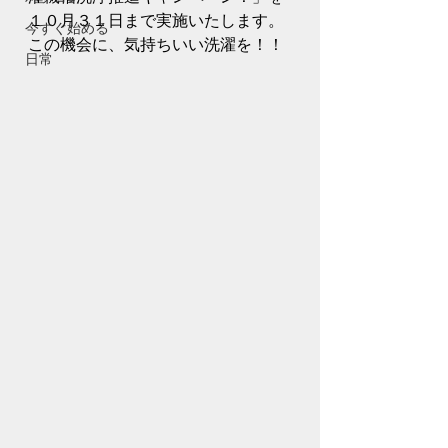
１０月３１日まで実施いたします。
今すぐ始める
この機会に、気持ちいい洗濯を！！
日常