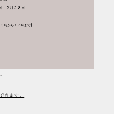
４日 ２月２８日
１５時から１７時まで】
す。
できます。